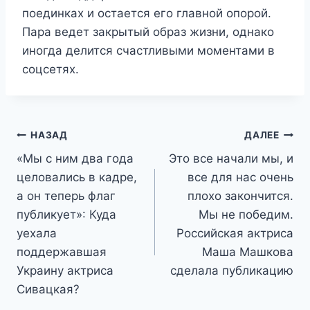
поединках и остается его главной опорой.
Пара ведет закрытый образ жизни, однако
иногда делится счастливыми моментами в
соцсетях.
Навигация
НАЗАД
ДАЛЕЕ
«Мы с ним два года
Это все начали мы, и
по
целовались в кадре,
все для нас очень
записям
а он теперь флаг
плохо закончится.
публикует»: Куда
Мы не победим.
уехала
Российская актриса
поддержавшая
Маша Машкова
Украину актриса
сделала публикацию
Сивацкая?