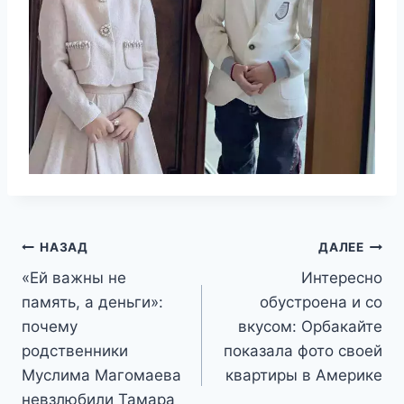
Навигация
НАЗАД
ДАЛЕЕ
«Ей важны не
Интересно
по
память, а деньги»:
обустроена и со
записям
почему
вкусом: Орбакайте
родственники
показала фото своей
Муслима Магомаева
квартиры в Америке
невзлюбили Тамара