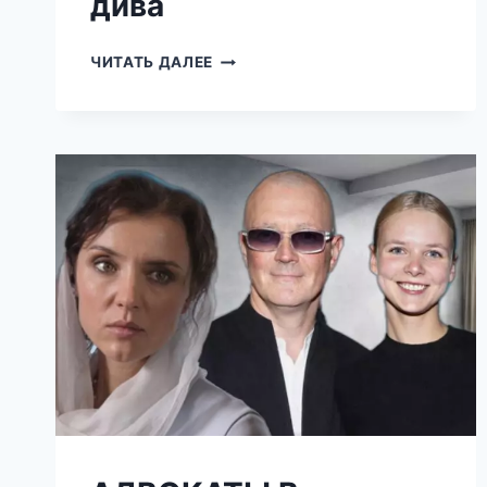
дива
СИНЯК
ЧИТАТЬ ДАЛЕЕ
В
ПАРИЖЕ
ОТОРВАЛСЯ
ПО
ПОЛНОЙ
—
ТЕПЕРЬ
ЕГО
НЕ
УЗНАТЬ:
НАСТОЯЩАЯ
ДИВА