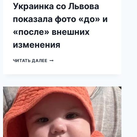
Украинка со Львова
показала фото «до» и
«после» внешних
изменения
«ДЛЯ
ЧИТАТЬ ДАЛЕЕ
ТОГО,
ЧТОБЫ
СТАТЬ
ИДЕАЛЬНЕЕ,
Я
СДЕЛАЛА
7
ОПЕРАЦИЙ».
УКРАИНКА
СО
ЛЬВОВА
ПОКАЗАЛА