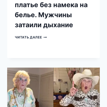
платье без намека на
белье. Мужчины
затаили дыхание
УКРАИНКА
ЧИТАТЬ ДАЛЕЕ
С
БОЛЬШИМИ
СКУЛАМИ
ПРОГУЛЯЛАСЬ
ПО
КИЕВУ
В
БЕЛОМ
ПЛАТЬЕ
БЕЗ
НАМЕКА
НА
БЕЛЬЕ.
МУЖЧИНЫ