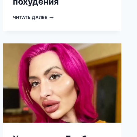
похудения
ХОЧЕТСЯ
ЧИТАТЬ ДАЛЕЕ
ПЛАКАТЬ.
23-
КИЛОГРАММОВАЯ
УКРАИНКА
ПОКАЗАЛА,
КАК
ОНА
ВЫГЛЯДЕЛА
ДО
ПОХУДЕНИЯ