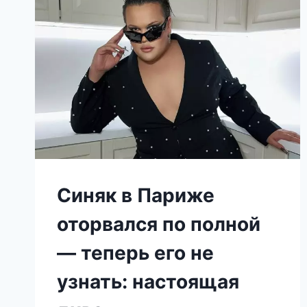
МОИМ
СЫНОМ.
ЧЕРЕЗ
7
ЛЕТ
Я
НАШЛА
КОЕ-
ЧТО
В
ЕГО
ЖИЛЕТЕ
—
Синяк в Париже
И
СРАЗУ
оторвался по полной
ПОЗВОНИЛА
В
— теперь его не
ПОЛИЦИЮ
узнать: настоящая