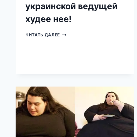
украинской ведущей
худее нее!
В
ЧИТАТЬ ДАЛЕЕ
ЭТО
СЛОЖНО
ПОВЕРИТЬ,
НО
ПОДРУГА
40-
КИЛОГРАММОВОЙ
УКРАИНСКОЙ
ВЕДУЩЕЙ
ХУДЕЕ
НЕЕ!