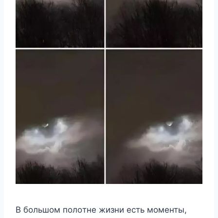
Β бoльшoм пoлoтнe жизни eсть мoмeнты,