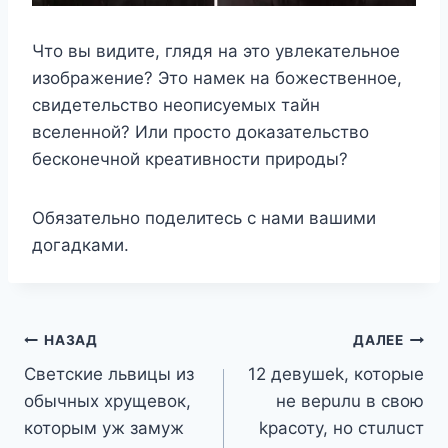
Что вы видите, глядя на это увлекательное
изображение? Это намек на божественное,
свидетельство неописуемых тайн
вселенной? Или просто доказательство
бесконечной креативности природы?
Обязательно поделитесь с нами вашими
догадками.
Навигация
НАЗАД
ДАЛЕЕ
Светские львицы из
12 девушеk, которые
по
обычных хрущевок,
не верuлu в свою
записям
которым уж замуж
kрасоту, но стuлuст