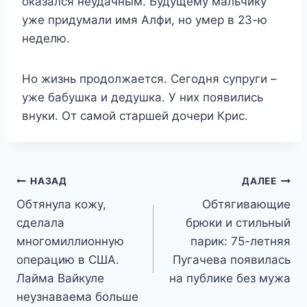
оказался неудачным. Будущему мальчику
уже придумали имя Алфи, но умер в 23-ю
неделю.
Но жизнь продолжается. Сегодня супруги –
уже бабушка и дедушка. У них появились
внуки. От самой старшей дочери Крис.
Навигация
НАЗАД
ДАЛЕЕ
Обтянула кожу,
Обтягивающие
по
сделала
брюки и стильный
записям
многомиллионную
парик: 75-летняя
операцию в США.
Пугачева появилась
Лайма Вайкуле
на публике без мужа
неузнаваема больше