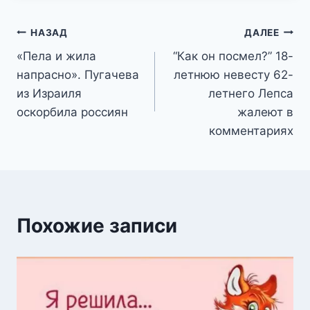
Навигация
НАЗАД
ДАЛЕЕ
«Пела и жила
“Как он посмел?” 18-
по
напрасно». Пугачева
летнюю невесту 62-
записям
из Израиля
летнего Лепса
оскорбила россиян
жалеют в
комментариях
Похожие записи