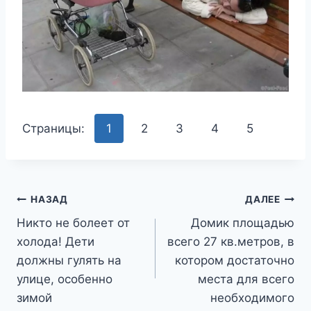
Страницы:
1
2
3
4
5
Навигация
НАЗАД
ДАЛЕЕ
Никто не болеет от
Домик площадью
по
холода! Дети
всего 27 кв.метров, в
записям
должны гулять на
котором достаточно
улице, особенно
места для всего
зимой
необходимого