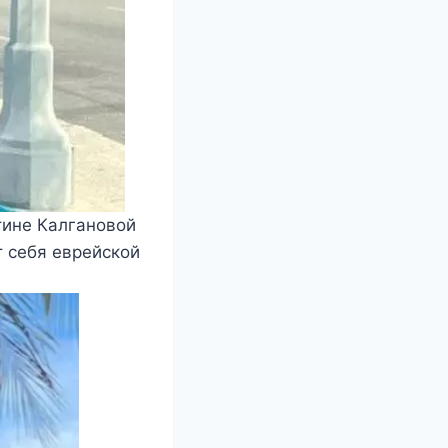
тине Калгановой
т себя еврейской