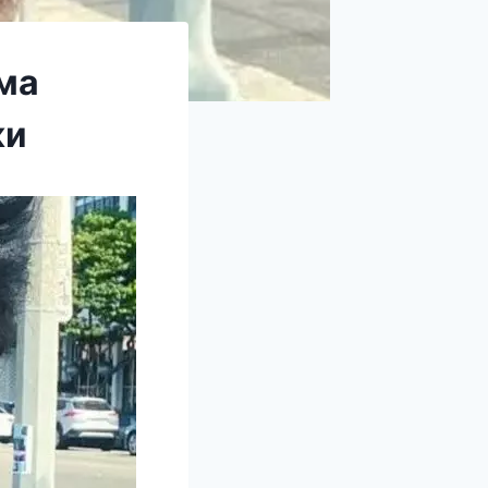
ама
ки