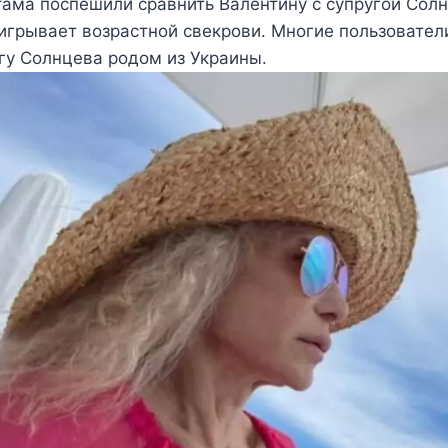
ама поспешили сравнить Валентину с супругой Солн
игрывает возрастной свекрови. Многие пользователи
гу Солнцева родом из Украины.