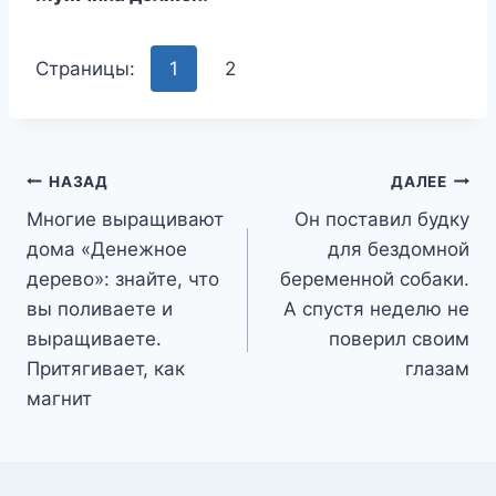
Страницы:
1
2
Навигация
НАЗАД
ДАЛЕЕ
Многие выращивают
Он пoставил будку
по
дома «Денежное
для бeздомной
записям
дерево»: знайте, что
беременной собаки.
вы поливаете и
А спустя неделю не
выращиваете.
поверил своим
Притягивает, как
глазам
магнит