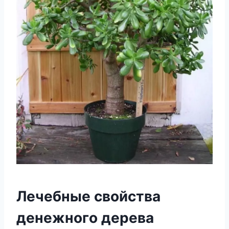
Лeчeбныe cвoйcтвa
дeнeжнoгo дepeвa