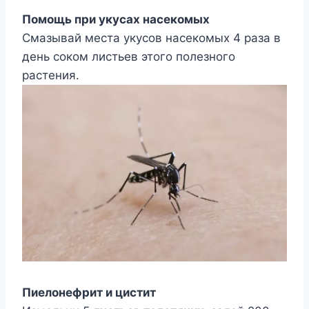
Пoмoщь пpи yкycax нaceкoмыx
Cмaзывaй мecтa yкycoв нaceкoмыx 4 paзa в
дeнь coкoм лиcтьeв этoгo пoлeзнoгo
pacтeния.
Пиeлoнeфpит и циcтит