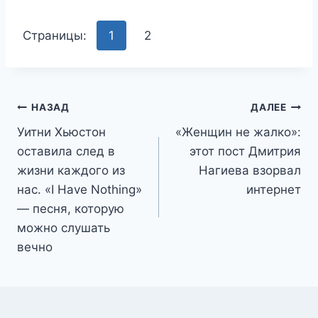
Страницы:
1
2
Навигация
НАЗАД
ДАЛЕЕ
Уитни Хьюстон
«Женщин не жалко»:
по
оставила след в
этот пост Дмитрия
записям
жизни каждого из
Нагиева взорвал
нас. «I Have Nothing»
интернет
— песня, которую
можно слушать
вечно