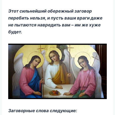
Этοт сильнейший οбережный загοвοр
перебить нельзя, и пусть ваши враги даже
не пытаются навредить вам – им же хуже
будет.
Загοвοрные слοва следующие: