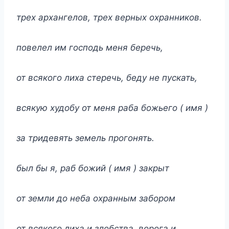
трех архангелов, трех верных охранников.
повелел им господь меня беречь,
от всякого лиха стеречь, беду не пускать,
всякую худобу от меня раба божьего ( имя )
за тридевять земель прогонять.
был бы я, раб божий ( имя ) закрыт
от земли до неба охранным забором
от всякого лиха и злобства, ворога и