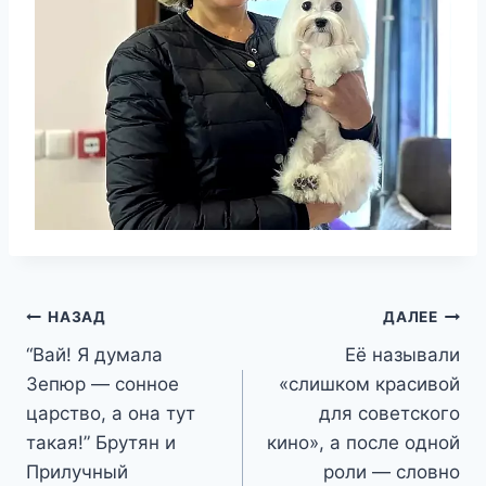
Навигация
НАЗАД
ДАЛЕЕ
“Вай! Я думала
Её называли
по
Зепюр — сонное
«слишком красивой
записям
царство, а она тут
для советского
такая!” Брутян и
кино», а после одной
Прилучный
роли — словно