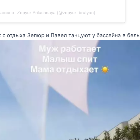
ация от Zepyur Priluchnaya (@zepyur_brutyan)
 с отдыха Зепюр и Павел танцуют у бассейна в белы