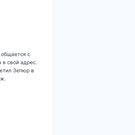
 общается с
 в свой адрес.
ретил Зепюр в
уж.