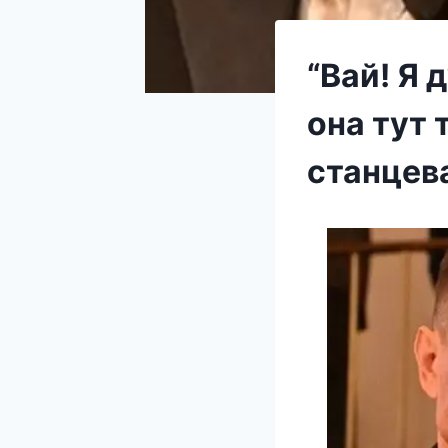
“Вай! Я 
она тут 
станцева