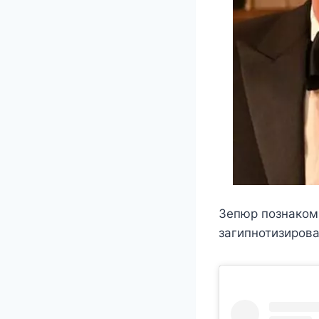
Зепюр познакоми
загипнотизирова