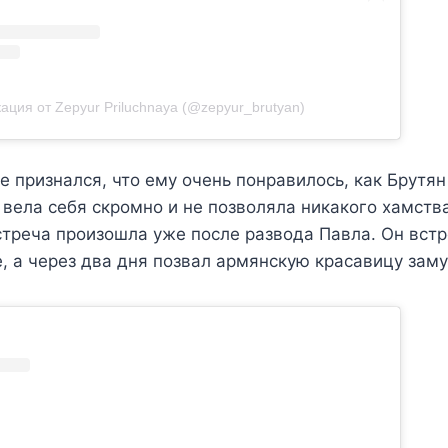
ация от Zepyur Priluchnaya (@zepyur_brutyan)
 признался, что ему очень понравилось, как Брутян
вела себя скромно и не позволяла никакого хамства
треча произошла уже после развода Павла. Он вст
, а через два дня позвал армянскую красавицу зам