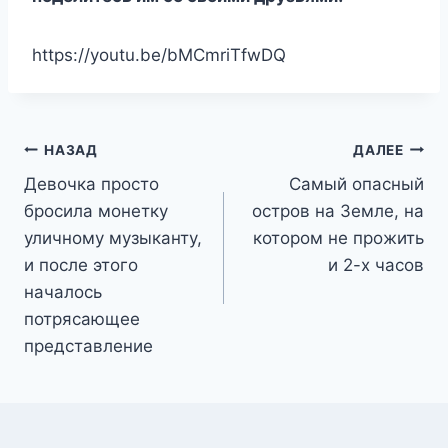
https://youtu.be/bMCmriTfwDQ
Навигация
НАЗАД
ДАЛЕЕ
Девочка просто
Самый опасный
по
бросила монетку
остров на Земле, на
записям
уличному музыканту,
котором не прожить
и после этого
и 2-х часов
началось
потрясающее
представление