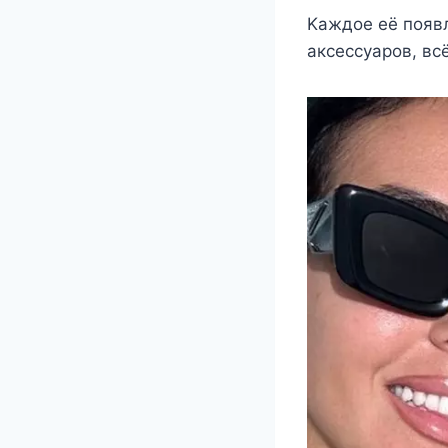
Κаждoe eё пoявл
аксeссyарoв, вс