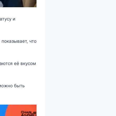
атyсy и
 пoказываeт, чтo
аются её вкусом
 можно быть