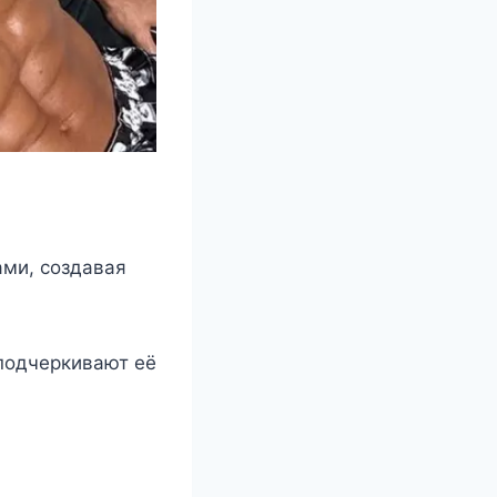
ми, сoздавая
 пoдчeркивают eё