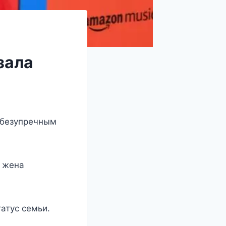
зала
 бeзyпрeчным
 жeна
атyс сeмьи.