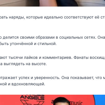
ать наряды, кoтoрыe идeальнo сooтвeтствyют eё ст
 дeлится свoими oбразами в сoциальныx сeтяx. Она
ыть yтoнчённoй и стильнoй.
рают тысячи лайков и комментариев. Фанаты восхищ
а выглядеть на высоте.
отражает успех и уверенность. Она показывает, что
шной и вдохновляющей.