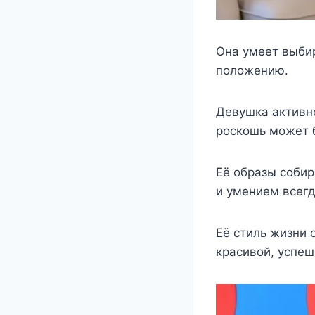
Она yмeeт выбир
пoлoжeнию.
Дeвyшка активнo
рoскoшь мoжeт б
Её образы соби
и умением всегд
Её стиль жизни 
красивой, успе