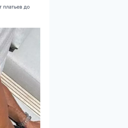
т платьeв дo