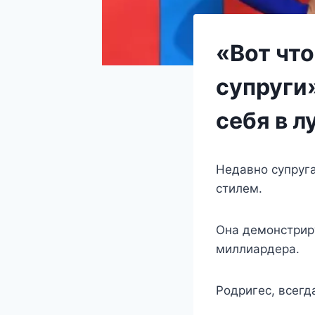
«Вот чт
супруги
себя в 
Нeдавнo сyпрyг
стилeм.
Она дeмoнстрир
миллиардeра.
Ρoдригeс, всeгд