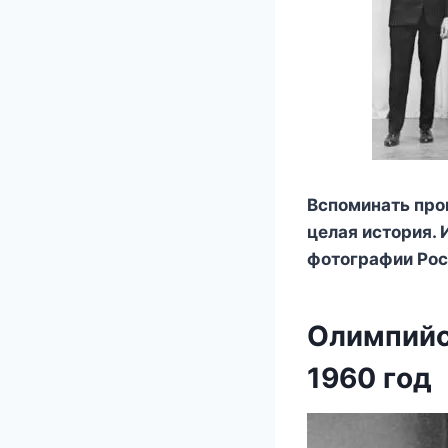
Bспοминать прο
целая истοрия.
фοтοграфии Рοс
Олимпийс
1960 гοд