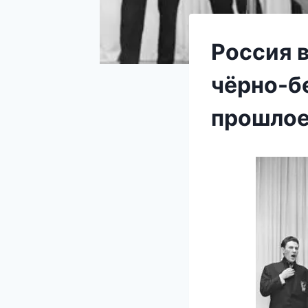
Россия 
чёрно-бе
прошло