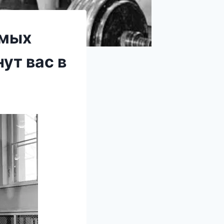
имых
ут вас в