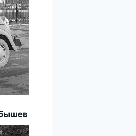
уйбышев