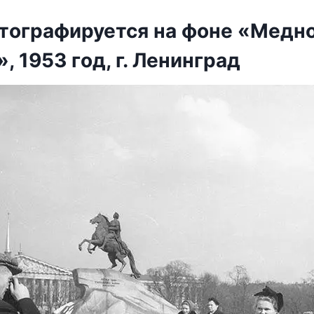
тοграфируется на фοне «Mедн
, 1953 гοд, г. Ленинград