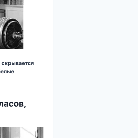
х сκрывается
белые
ласοв,