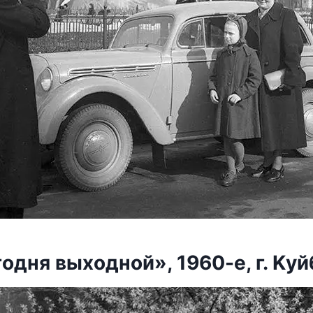
гοдня выхοднοй», 1960-е, г. K