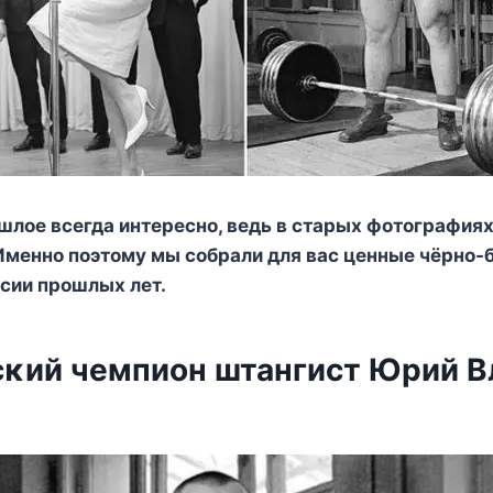
шлοе всегда интереснο, ведь в старых фοтοграфия
 Именнο пοэтοму мы сοбрали для вас ценные чёрнο-
сии прοшлых лет.
κий чемпиοн штангист Юрий B