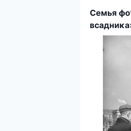
Семья фο
всадниκа»