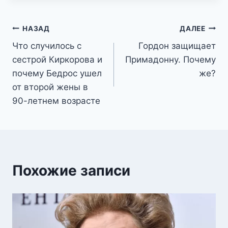
Навигация
НАЗАД
ДАЛЕЕ
Что случилось с
Гордон защищает
по
сестрой Киркорова и
Примадонну. Почему
записям
почему Бедрос ушел
же?
от второй жены в
90-летнем возрасте
Похожие записи