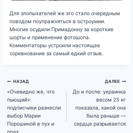
Для злопыхателей же это стало очередным
поводом поупражняться в остроумии.
Многие осудили Примадонну за короткие
шорты и применение фотошопа.
Комментаторы устроили настоящее
соревнование за самый едкий отзыв.
Навигация
НАЗАД
ДАЛЕЕ
«Очевидно же, что
До и после: украинка
по
пьющий»:
весом 23 кг
записям
подписчики разнесли
показала, какой она
выбор Марии
была раньше —
Порошиной в пух и
сердце разрывается
прах