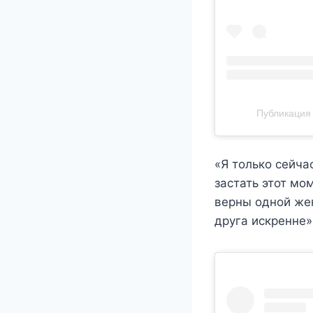
Публикация 
«Я только сейча
застать этот мо
верны одной жен
друга искренне»