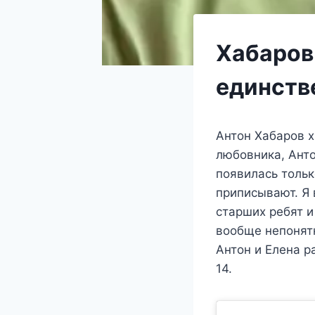
Хабаров
единств
Антон Хабаров х
любовника, Анто
появилась тольк
приписывают. Я
старших ребят и
вообще непонятн
Антон и Елена р
14.