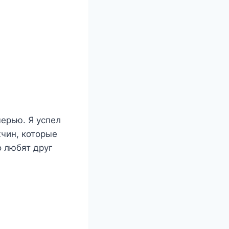
черью. Я успел
жчин, которые
о любят друг