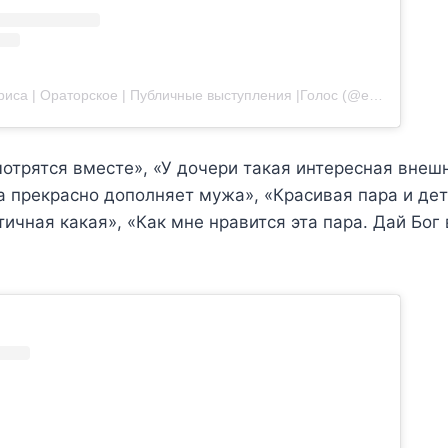
Публикация от Актриса | Ораторское | Публичные выступления |Голос (@elena_xabarova)
трятся вместе», «У дочери такая интересная внешн
а прекрасно дополняет мужа», «Красивая пара и де
ичная какая», «Как мне нравится эта пара. Дай Бог