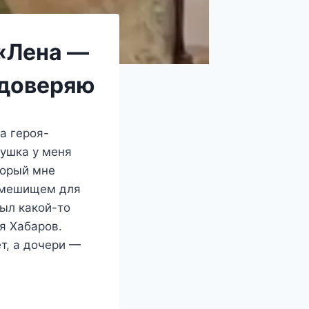
 «Лена —
 доверяю
а героя-
вушка у меня
торый мне
осмешищем для
был какой-то
я Хабаров.
т, а дочери —