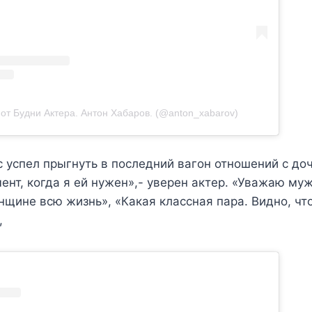
от Будни Актера. Антон Хабаров. (@anton_xabarov)
с успел прыгнуть в последний вагон отношений с до
мент, когда я ей нужен»,- уверен актер. «Уважаю му
щине всю жизнь», «Какая классная пара. Видно, чт
,