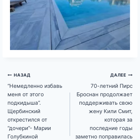
Навигация
НАЗАД
ДАЛЕЕ
“Немедленно избавь
70-летний Пирс
по
меня от этого
Броснан продолжает
записям
подкидыша”.
поддерживать свою
Щербинский
жену Кили Смит,
открестился от
которая за
“дочери”- Марии
последние годы
Голубкиной
заметно поправилась