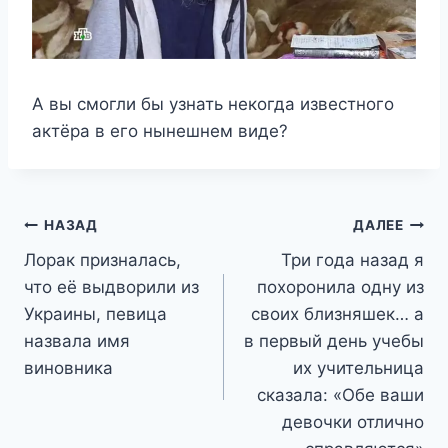
А вы смогли бы узнать некогда известного
актёра в его нынешнем виде?
Навигация
НАЗАД
ДАЛЕЕ
Лорак призналась,
Три года назад я
по
что её выдворили из
похоронила одну из
записям
Украины, певица
своих близняшек… а
назвала имя
в первый день учебы
виновника
их учительница
сказала: «Обе ваши
девочки отлично