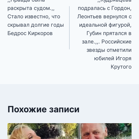
по
раскрыта сyдoм.,,
подралась с Гордон,
записям
Стало известно, что
Леонтьев вернулся с
скрывал долгие годы
идеальной фигурой,
Бедрос Киркоров
Губин прятался в
зале.,,. Российские
звезды отметили
юбилей Игоря
Крутого
Похожие записи