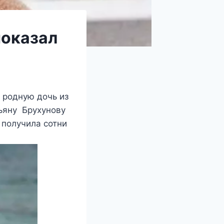
показал
 родную дочь из
тьяну Брухунову
 получила сотни