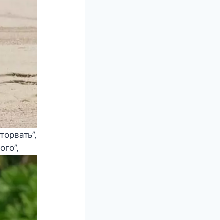
торвать”,
ого”,