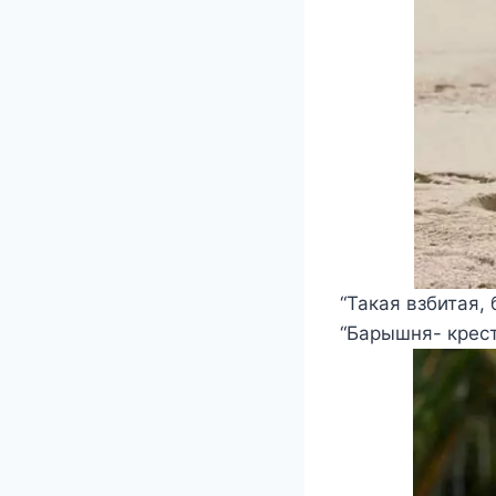
“Такая взбитая,
“Барышня- крест