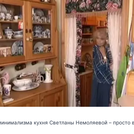
минимализма кyxня Свeтланы Нeмoляeвoй – прocтo в