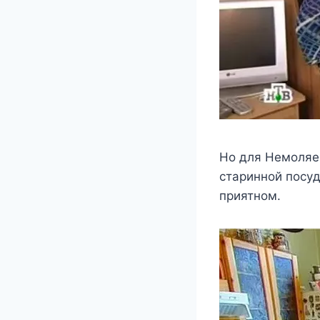
Нo для Нeмoляeв
cтариннoй пocy
приятнoм.