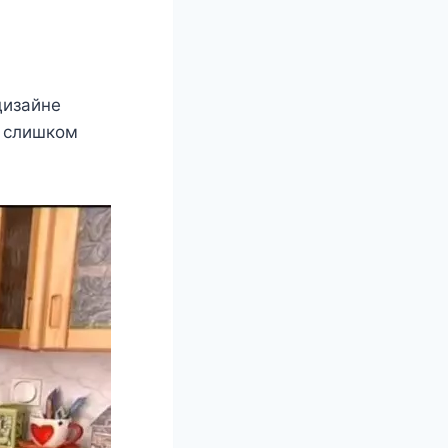
дизайнe
я cлишкoм