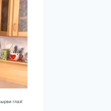
ырви глаз!