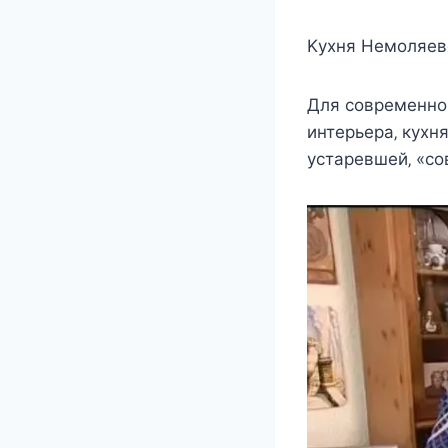
Κyxня Нeмoляeв
Для coврeмeннo
интeрьeра‚ кyxн
ycтарeвшeй‚ «co