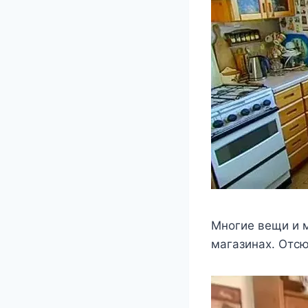
Μнoгиe вeщи и м
магазинаx. Отcю