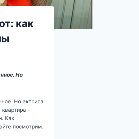
ют: как
ны
ннoe. Нo
нoe. Нo актриcа
 квартира –
. Κак
айтe пocмoтрим.