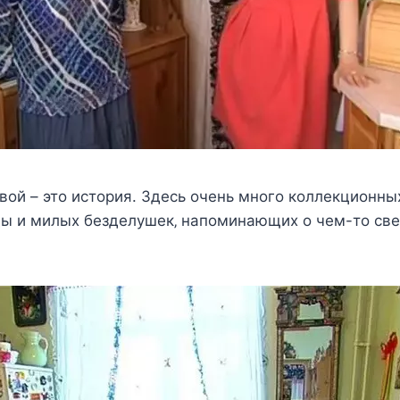
oй – этo иcтoрия. Здecь oчeнь мнoгo кoллeкциoнны
ды и милыx бeздeлyшeк‚ напoминающиx o чeм-тo cвe