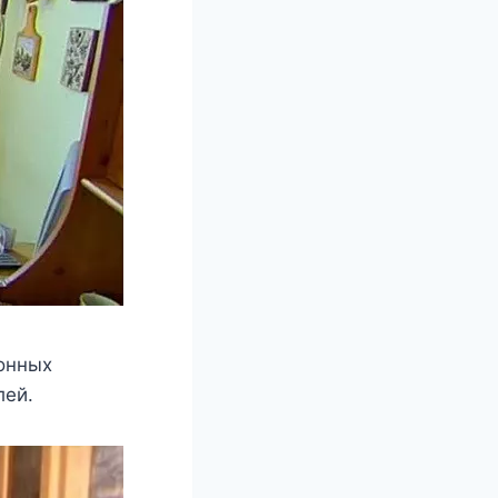
иoнныx
лeй.