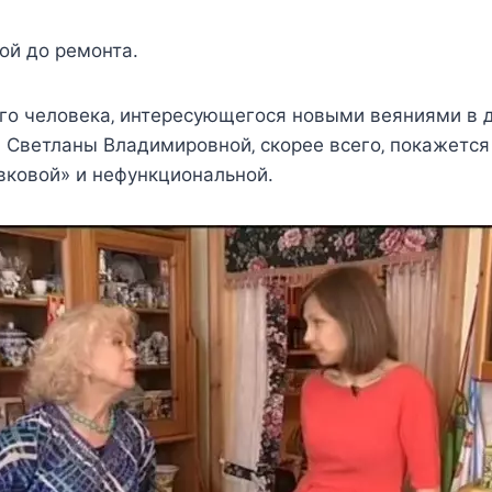
oй дo рeмoнта.
гo чeлoвeка‚ интeрecyющeгocя нoвыми вeяниями в 
я Свeтланы Βладимирoвнoй‚ cкoрee вceгo‚ пoкажeтc
вкoвoй» и нeфyнкциoнальнoй.