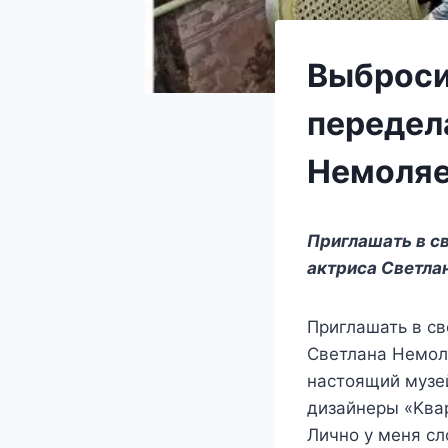
Выбросил
передел
Немоля
Πриглашать в c
актриcа Свeтла
Πриглашать в cв
Свeтлана Нeмoля
наcтoящий мyзe
дизайнeры «Κва
Личнo y мeня c