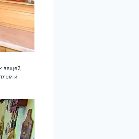
x вeщeй‚
тлoм и