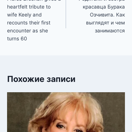
по
heartfelt tribute to
красавца Бурака
записям
wife Keely and
Озчивита. Как
recounts their first
выглядят и чем
encounter as she
занимаются
turns 60
Похожие записи