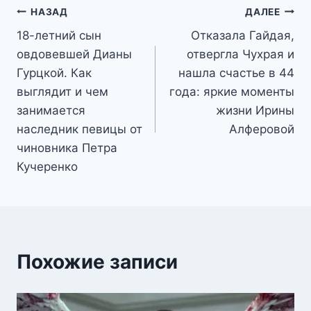
Навигация
НАЗАД
ДАЛЕЕ
18-летний сын
Отказала Гайдая,
по
овдовевшей Дианы
отвергла Чухрая и
записям
Гурцкой. Как
нашла счастье в 44
выглядит и чем
года: яркие моменты
занимается
жизни Ирины
наследник певицы от
Алферовой
чиновника Петра
Кучеренко
Похожие записи