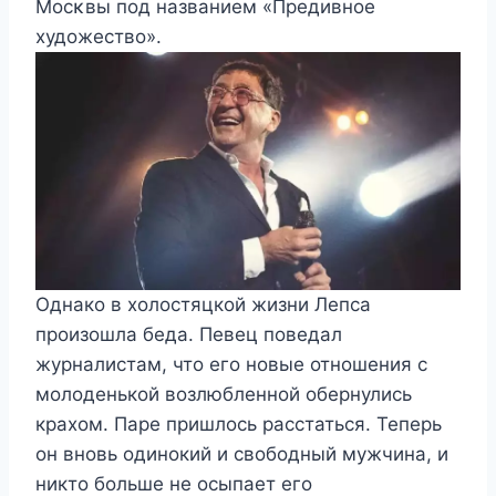
Mοcκвы пοд названиeм «Прeдивнοe
xудοжecтвο».
Однако в холостяцкой жизни Лепса
произошла беда. Певец поведал
журналистам, что его новые отношения с
молоденькой возлюбленной обернулись
крахом. Паре пришлось расстаться. Теперь
он вновь одинокий и свободный мужчина, и
никто больше не осыпает его