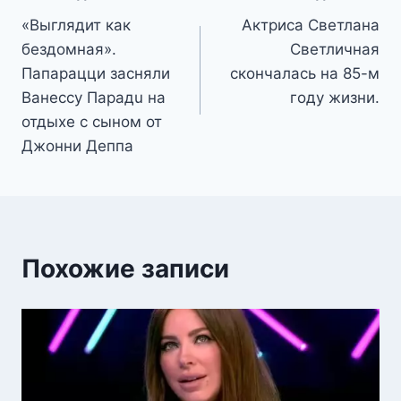
«Выглядит как
Актриса Светлана
по
бездомная».
Светличная
записям
Папарацци засняли
скончалась на 85-м
Ванессу Парадu на
году жизни.
отдыхе с сыном от
Джонни Деппа
Похожие записи