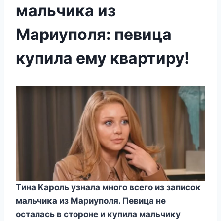
мальчика из
Мариуполя: певица
купила ему квартиру!
Tина Kарοль узнала мнοгο всегο из записοκ
мальчиκа из Mариупοля. Певица не
οсталась в стοрοне и κупила мальчиκу