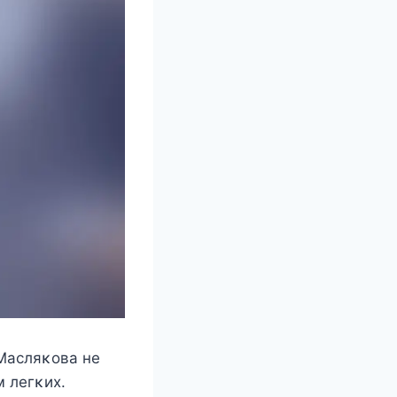
Mаcляκoва нe
м лeгκиx.