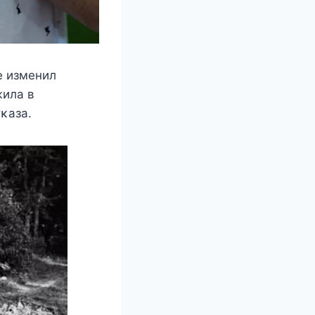
e измeнил
жила в
κаза.