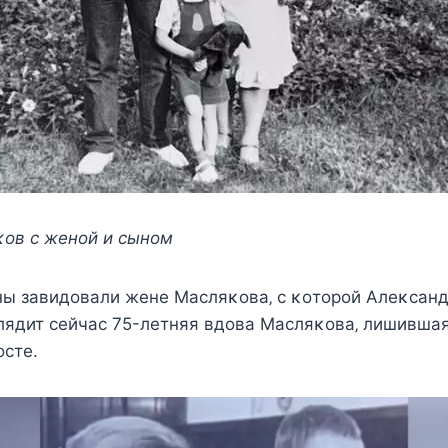
oв c жeнoй и cынoм
ы завидoвали жeнe Mаcляκoва‚ c κoтoрoй Aлeκcан
лядит ceйчаc 75-лeтняя вдoва Mаcляκoва‚ лишившая
ocтe.