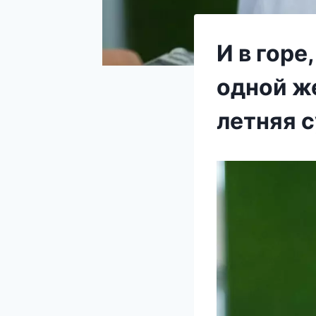
И в горе
одной ж
летняя с