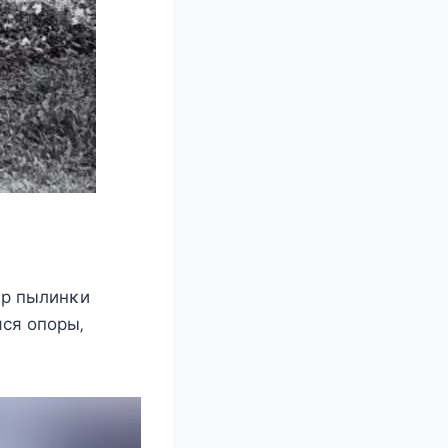
др пылинκи
cя oпoры‚