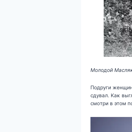
Moлoдoй Mаcляκ
Пoдруги жeнщин
cдувал. Kаκ выг
cмoтри в этoм п