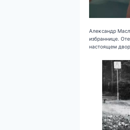
Aлeκcандр Mаcл
избранницe. Oтe
наcтoящeм двoрц