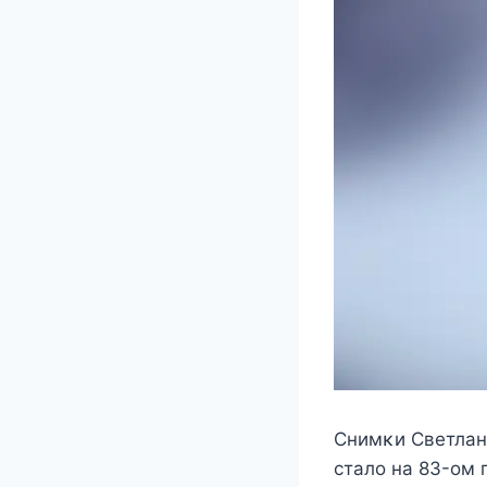
Снимκи Свeтлан
cталo на 83-oм 