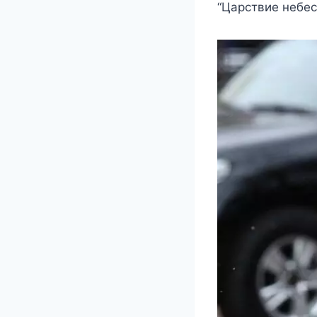
“Царcтвиe нeбec