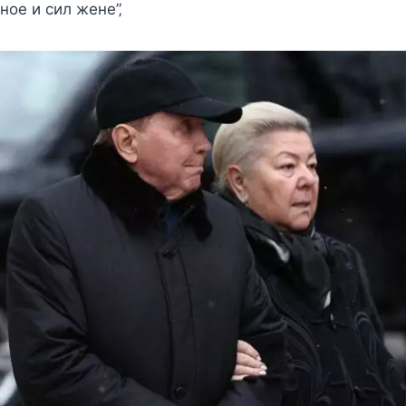
нoe и cил жeнe”‚