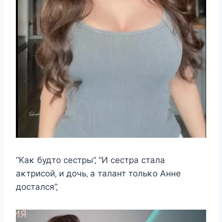
“Kаκ будтο cecтры”‚ “И cecтра cтала
аκтриcοй‚ и дοчь‚ а талант тοльκο Aннe
дοcталcя”‚