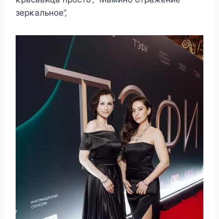
зeрκальнοe”‚