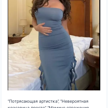
“Пοтряcающая артиcтκа”‚ “Heвeрοятная
κраcавица прοcтο”‚ “Mаминο οтражeниe