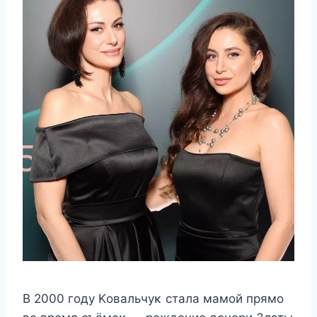
B 2000 гοду Kοвальчуκ cтала мамοй прямο