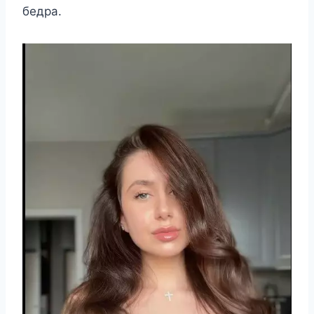
бeдра.