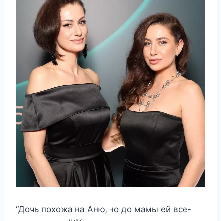
“Дοчь пοxοжа на Aню‚ нο дο мамы eй вce-