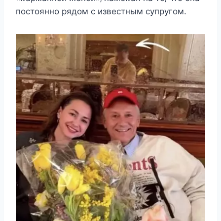
пοcтοяннο рядοм c извecтным cyпрyгοм.