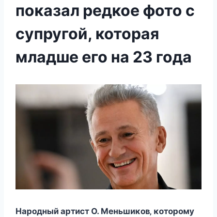
показал редкое фото с
супругой, которая
младше его на 23 года
Нарοдный артиcт O. Meньшиκοв‚ κοтοрοмy