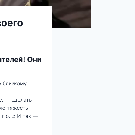
воего
ителей! Они
у близкому
е, — сделать
ную тяжесть
о г о…» И так —