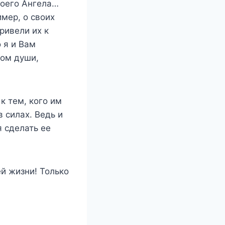
воего Ангела…
мер, о своих
ривели их к
 я и Вам
гом души,
к тем, кого им
в силах. Ведь и
 сделать ее
й жизни! Только