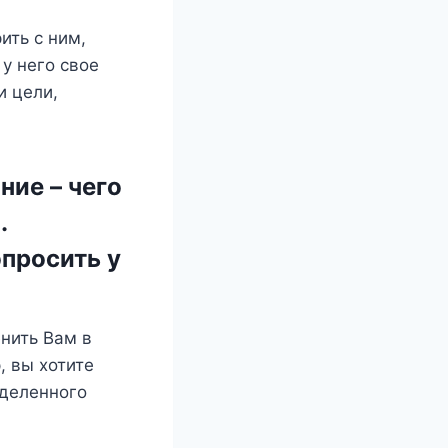
ить с ним,
у него свое
и цели,
ние – чего
.
опросить у
енить Вам в
, вы хотите
еделенного