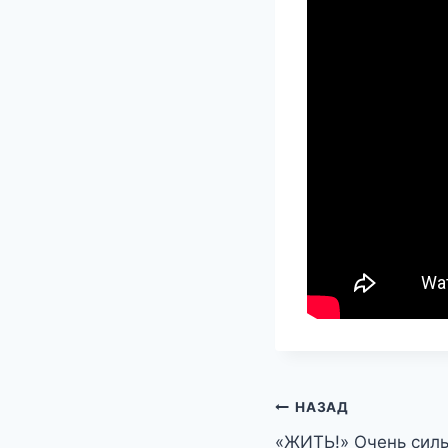
Навигация
НАЗАД
«ЖИТЬ!» Очень силь