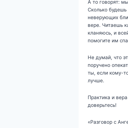
А то говорят: м
Сколько будешь 
неверующих близ
вере. Читаешь к
кланяюсь, и все
помогите им сп
Не думай, что э
поручено опекат
ты, если кому-т
лучше.
Практика и вера
доверьтесь!
«Разговор с Ан