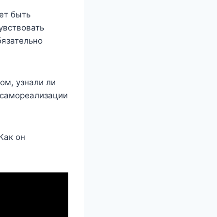
ет быть
чувствовать
бязательно
ом, узнали ли
 самореализации
Как он