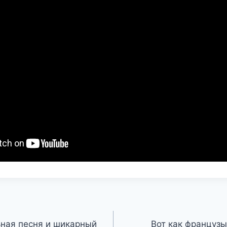
ная песня и шикарный
Вот как француз