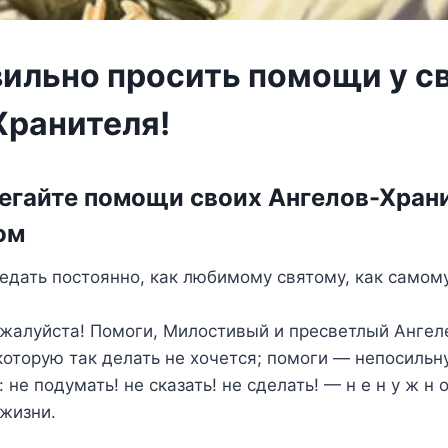
вильно просить помощи у с
Хранителя!
егайте помощи своих Ангелов-Хран
ом
едать постоянно, как любимому святому, как самом
жалуйста! Помоги, Милостивый и пресветлый Ангел
 которую так делать не хочется; помоги — непосиль
 не подумать! не сказать! не сделать! — н е н у ж н 
 жизни.