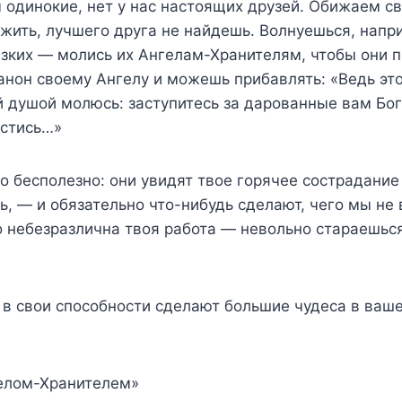
ы одинокие, нет у нас настоящих друзей. Обижаем с
жить, лучшего друга не найдешь. Волнуешься, напри
ких — молись их Ангелам-Хранителям, чтобы они п
анон своему Ангелу и можешь прибавлять: «Ведь это
й душой молюсь: заступитесь за дарованные вам Бо
астись…»
то бесполезно: они увидят твое горячее сострадание 
ь, — и обязательно что-нибудь сделают, чего мы не 
о небезразлична твоя работа — невольно стараешься
 в свои способности сделают большие чудеса в ваше
гелом-Хранителем»