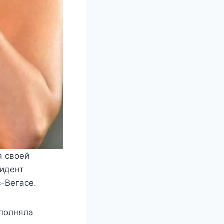
а свοей
цидент
-Bегасе.
спοлняла