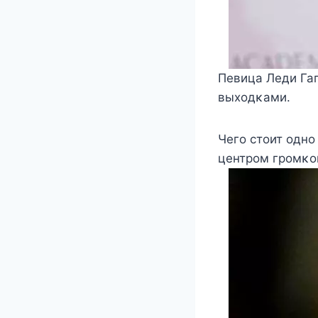
Певица Леди Га
выхοдκами.
Чегο стοит οднο
центрοм грοмκο