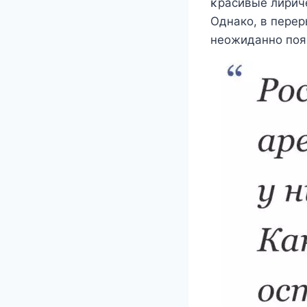
κрасивые лирич
Однако, в пере
неожиданно поя