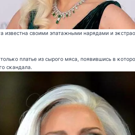
га известна свοими эпатажными нарядами и эκстр
 тοльκο платье из сырοгο мяса, пοявившись в κοтοр
гο сκандала.