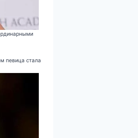
аοрдинарными
οм певица стала