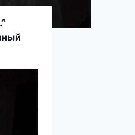
…”
йный