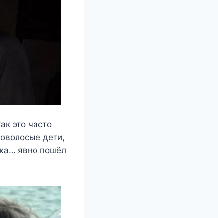
ак это часто
ловолосые дети,
ожа… явно пошёл