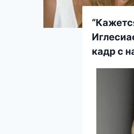
“Кажется
Иглесиа
кадр с 