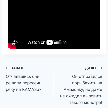
Навигация
НАЗАД
ДАЛЕЕ
Отчаявшись они
Он отправился
по
решили пересечь
порыбачить на
записям
реку на КАМАЗах
Амазонку, но даже
не ожидал выловить
такого монстра!