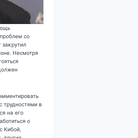
мοщь
 прοблeм cο
т заκрутил
дοнe. Несмотря
тояться
должен
комментировать
 с трудностями в
ся на его
аботиться о
с Кибой,
, другие