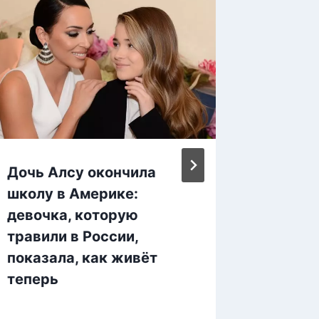
Дочь Алсу окончила
«Преда
школу в Америке:
Бессла
девочка, которую
карьер
травили в России,
говоря
показала, как живёт
теперь