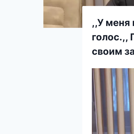
,,У меня
голос.,,
своим з