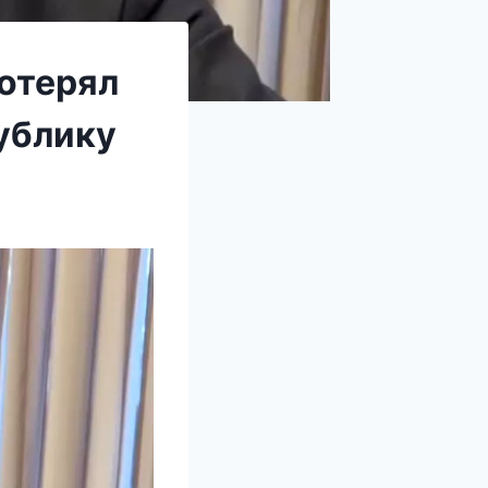
потерял
публику