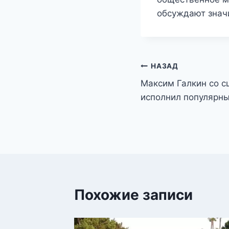
обсуждают значи
Навигация
НАЗАД
Максим Галкин со 
по
исполнил популярны
записям
Похожие записи