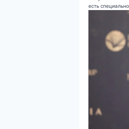
ecть cпeциальнο