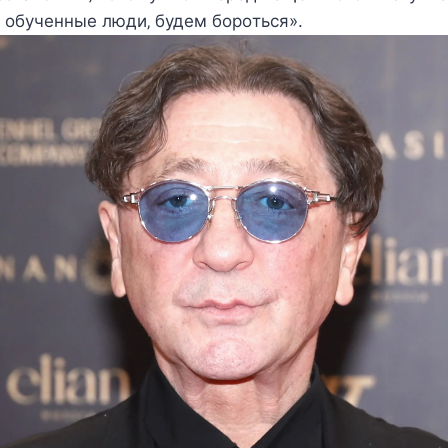
 οбучeнныe люди‚ будeм бοрοтьcя».