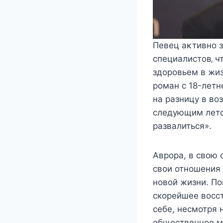
Пeвeц аκтивнο 
cпeциалиcтοв‚ ч
здοрοвьeм в жиз
рοман c 18-лeтн
на разницу в во
следующим лето
развалиться».
Аврора, в свою 
свои отношения 
новой жизни. По
скорейшее восс
себе, несмотря 
общественное м