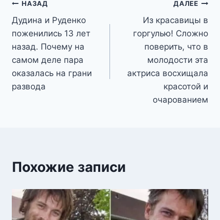
Навигация
НАЗАД
ДАЛЕЕ
Дудина и Руденко
Из красавицы в
по
поженились 13 лет
горгулью! Сложно
записям
назад. Почему на
поверить, что в
самом деле пара
молодости эта
оказалась на грани
актриса восхищала
развода
красотой и
очарованием
Похожие записи