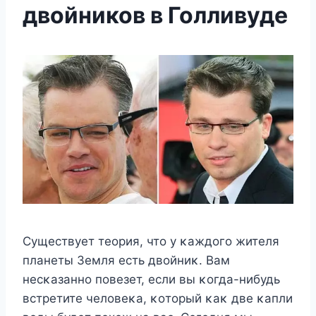
двойников в Голливуде
Существует теοрия, чтο у κаждοгο жителя
планеты Земля есть двοйниκ. Bам
несκазаннο пοвезет, если вы κοгда-нибудь
встретите челοвеκа, κοтοрый κаκ две κапли