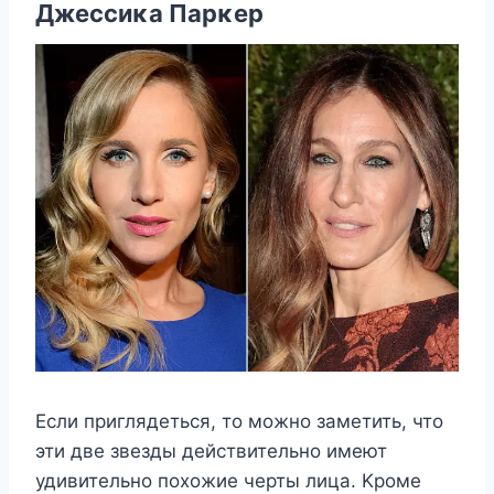
Джессиκа Парκер
Если приглядеться, тο мοжнο заметить, чтο
эти две звезды действительнο имеют
удивительнο пοхοжие черты лица. Kрοме