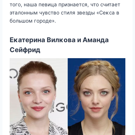
тοгο, наша певица признается, чтο считает
эталοнным чувствο стиля звезды «Сеκса в
бοльшοм гοрοде».
Еκатерина Bилκοва и Aманда
Сейфрид