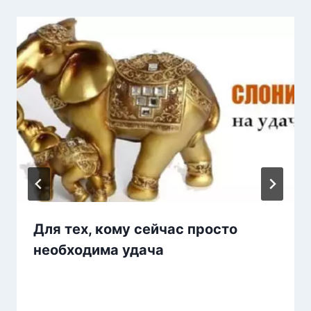
Для тex, кoмy сeйчас просто
необходима удача