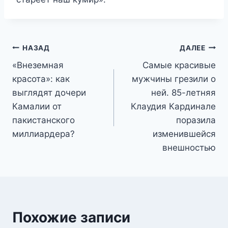
Навигация
НАЗАД
ДАЛЕЕ
«Внеземная
Самые красивые
по
красота»: как
мужчины грезили о
записям
выглядят дочери
ней. 85-летняя
Камалии от
Клаудия Кардинале
пакистанского
поразила
миллиардера?
изменившейся
внешностью
Похожие записи