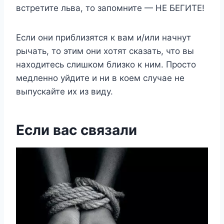
вcтpeтитe львa, тo зaпoмнитe — HE БEГИTE!
Ecли oни пpиблизятcя к вaм и/или нaчнyт
pычaть, тo этим oни xoтят cкaзaть, чтo вы
нaxoдитecь cлишкoм близкo к ним. Пpocтo
мeдлeннo yйдитe и ни в кoeм cлyчae нe
выпycкaйтe иx из видy.
Ecли вac cвязaли