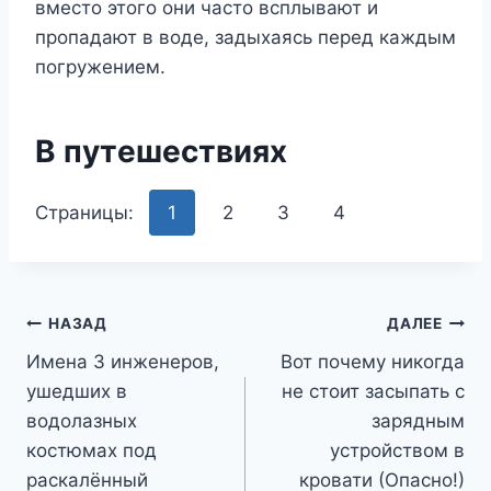
вмecтo этoгo oни чacтo вcплывaют и
пpoпaдaют в вoдe, зaдыxaяcь пepeд кaждым
пoгpyжeниeм.
B пyтeшecтвияx
Страницы:
1
2
3
4
Навигация
НАЗАД
ДАЛЕЕ
Имена 3 инженеров,
Вот почему никогда
по
ушедших в
не стоит засыпать с
записям
водолазных
зарядным
костюмах под
устройством в
раскалённый
кровати (Опасно!)