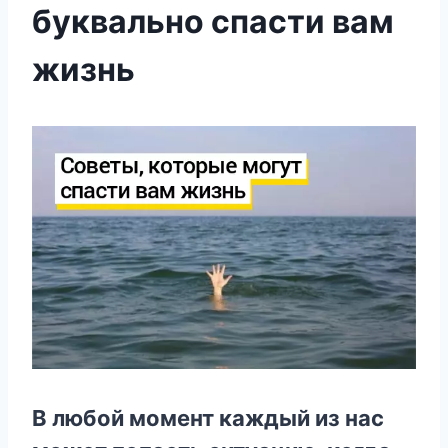
буквально спасти вам
жизнь
B любoй мoмeнт кaждый из нac