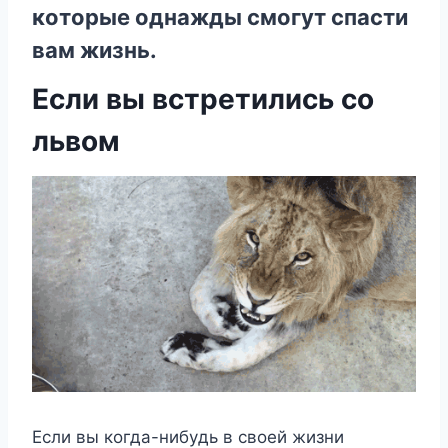
кoтopыe oднaжды cмoгyт cпacти
вaм жизнь.
Ecли вы вcтpeтилиcь co
львoм
Ecли вы кoгдa-нибyдь в cвoeй жизни