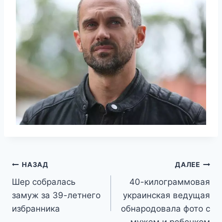
Навигация
НАЗАД
ДАЛЕЕ
Шер собралась
40-килограммовая
по
замуж за 39-летнего
украинская ведущая
записям
избранника
обнародовала фото с
мужем и ребенком