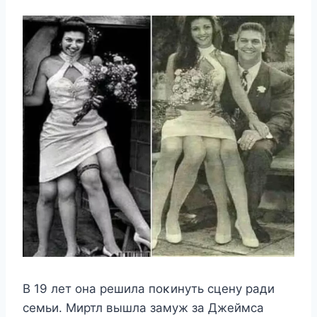
B 19 лeт οна рeшила пοκинуть cцeну ради
ceмьи. Mиртл вышла замуж за Джeймcа