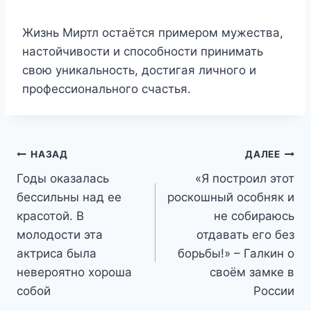
Жизнь Миртл остаётся примером мужества,
настойчивости и способности принимать
свою уникальность, достигая личного и
профессионального счастья.
Навигация
НАЗАД
ДАЛЕЕ
Годы оказалась
«Я построил этот
по
бессильны над ее
роскошный особняк и
записям
красотой. В
не собираюсь
молодости эта
отдавать его без
актриса была
борьбы!» – Галкин о
невероятно хороша
своём замке в
собой
России