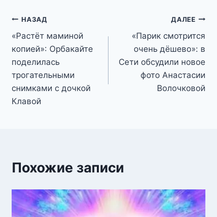
Навигация
НАЗАД
ДАЛЕЕ
«Растёт маминой
«Парик смотрится
по
копией»: Орбакайте
очень дёшево»: в
записям
поделилась
Сети обсудили новое
трогательными
фото Анастасии
снимками с дочкой
Волочковой
Клавой
Похожие записи