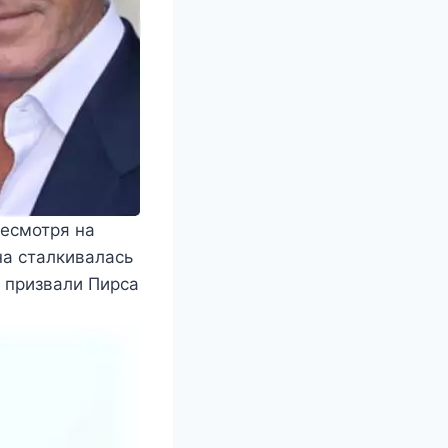
несмотря на
на сталкивалась
е призвали Пирса