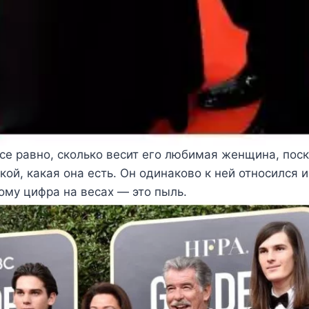
се равно, сколько весит его любимая женщина, поск
кой, какая она есть. Он одинаково к ней относился и
тому цифра на весах — это пыль.