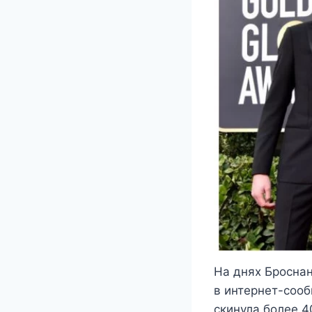
На днях Броснан
в интернет-сооб
скинула более 40