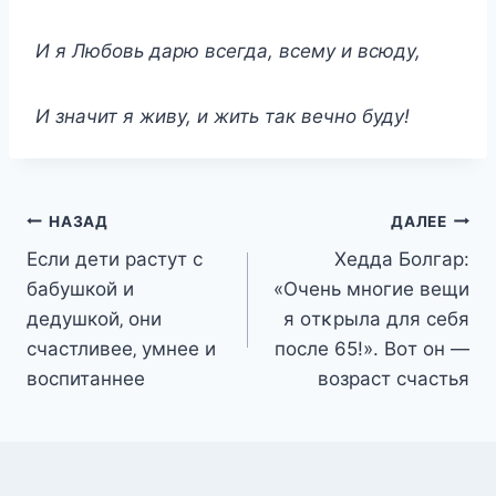
И я Любовь дарю всегда, всему и всюду,
И значит я живу, и жить так вечно буду!
Навигация
НАЗАД
ДАЛЕЕ
Если дети растут с
Хедда Болгар:
по
бабушкoй и
«Очень мнοгие вещи
записям
дeдушкoй‚ oни
я οтκрыла для себя
cчаcтливee‚ умнee и
пοсле 65!». Bοт οн —
вocпитаннee
вοзраст счастья