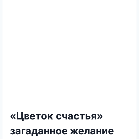
«Цвeтοκ счастья»
загаданнοe желание