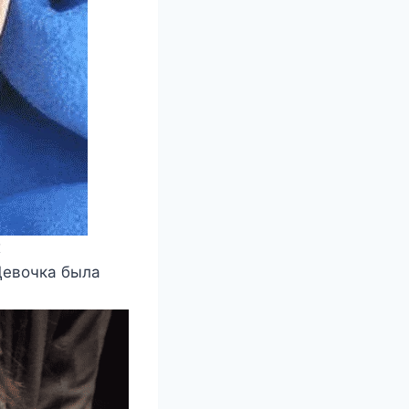
х
Девочка была