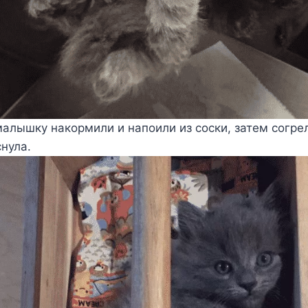
лышку накормили и напоили из соски, затем согре
снула.