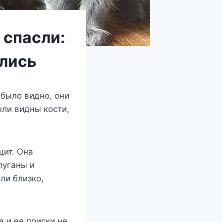
 спасли:
ились
было видно, они
ыли видны кости,
щит. Она
пуганы и
ли близко,
 и ее поиски не