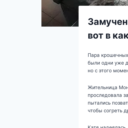
Замученн
вот в ка
Пара крошечных
были одни уже д
но с этого моме
Жительница Монр
проследовала за
пытались позват
чтобы согреть д
Катя надеялась,