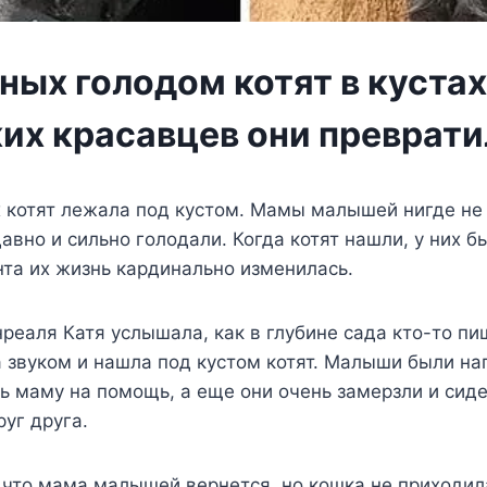
ых голодом котят в кустах
ких красавцев они преврат
 котят лежала под кустом. Мамы малышей нигде не 
авно и сильно голодали. Когда котят нашли, у них б
нта их жизнь кардинально изменилась.
еаля Катя услышала, как в глубине сада кто-то пи
 звуком и нашла под кустом котят. Малыши были на
ь маму на помощь, а еще они очень замерзли и сиде
руг друга.
 что мама малышей вернется, но кошка не приходила