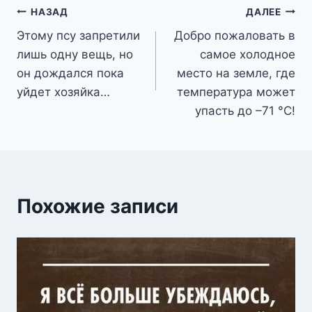
Навигация
НАЗАД
ДАЛЕЕ
Этому псу запретили
Добро пожаловать в
по
лишь одну вещь, но
самое холодное
записям
он дождался пока
место на земле, где
уйдет хозяйка…
температура может
упасть до –71 °С!
Похожие записи