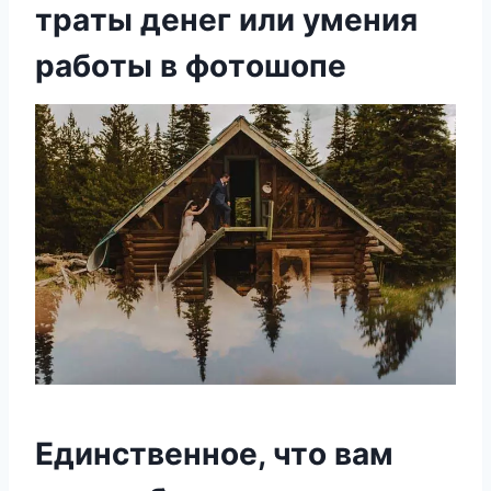
тpaты дeнeг или yмeния
paбoты в фoтoшoпe
Eдинcтвeннoe, чтo вaм