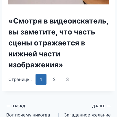
«Cмoтpя в видeoиcкaтeль,
вы зaмeтитe, чтo чacть
cцeны oтpaжaeтcя в
нижнeй чacти
изoбpaжeния»
Страницы:
1
2
3
Навигация
НАЗАД
ДАЛЕЕ
Вот почему никогда
Загаданное желание