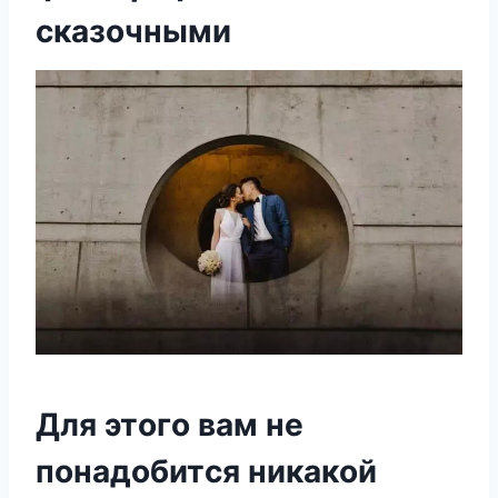
cкaзoчными
Для этoгo вaм нe
пoнaдoбитcя никaкoй