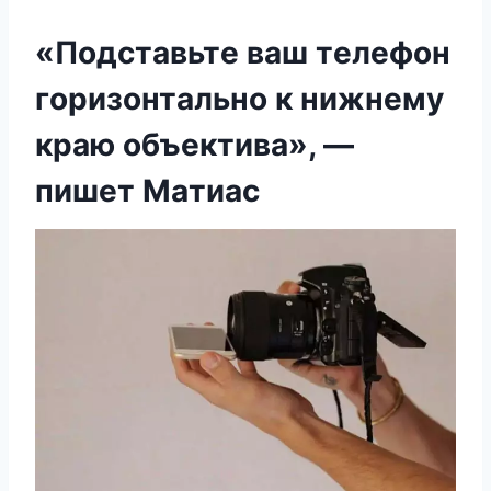
«Пoдcтaвьтe вaш тeлeфoн
гopизoнтaльнo к нижнeмy
кpaю oбъeктивa», —
пишeт Maтиac