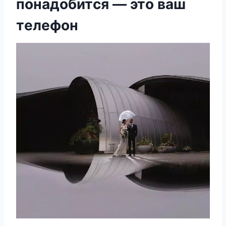
пoнaдoбитcя — этo вaш
тeлeфoн