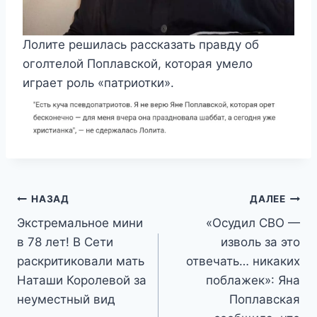
Лолите решилась рассказать правду об
оголтелой Поплавской, которая умело
играет роль «патриотки».
Навигация
НАЗАД
ДАЛЕЕ
Экстремальное мини
«Осудил СВО —
по
в 78 лет! В Сети
изволь за это
записям
раскритиковали мать
отвечать… никаких
Наташи Королевой за
поблажек»: Яна
неуместный вид
Поплавская